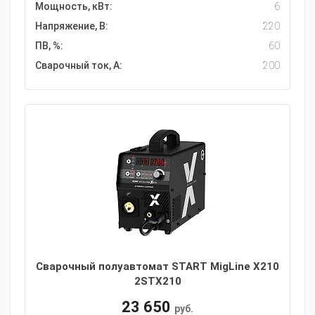
Мощность, кВт:
6
Напряжение, В:
220
ПВ, %:
60
Сварочный ток, А:
200
Сварочный полуавтомат START MigLine X210
2STX210
23 650
руб.