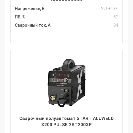
Напряжение, В:
220±15%
ПВ, %:
60
Сварочный ток, А:
34
Сварочный полуавтомат START ALUWELD
X200 PULSE 2ST200XP