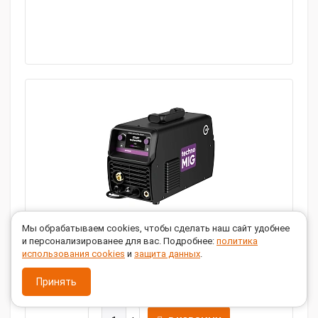
Мы обрабатываем cookies, чтобы сделать наш сайт удобнее
и персонализированее для вас. Подробнее:
политика
Сварочный полуавтомат START technoMIG
использования cookies
и
защита данных
.
200 DP 2W200TDP
57 050
Принять
руб.