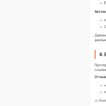
Г
Автом
п
C
Данные
данных
4.
При пе
ссылка
Отзыв 
ч
п
⚠️
Откл