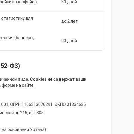
тройки интерфейса
30 дней
 статистику для
до 2 лет
тения (баннеры,
90 дней
152-ФЗ)
личенном виде.
Cookies не содержат ваши
в форме на сайте.
1001, ОГРН 1166313076291, ОКПО 01834635
нская, д. 216, оф. 305
 на основании Устава)