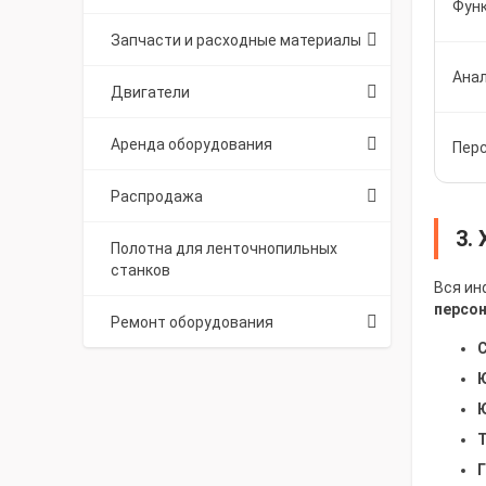
Фун
Запчасти и расходные материалы
Ана
Двигатели
Аренда оборудования
Пер
Распродажа
3.
Полотна для ленточнопильных
станков
Вся ин
персо
Ремонт оборудования
С
Ю
Ю
Т
Г