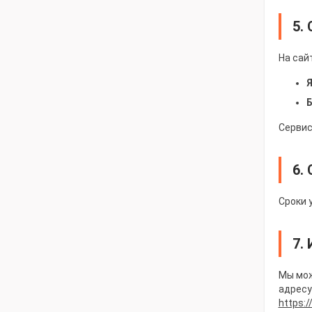
5.
На сай
Я
Б
Сервис
6.
Сроки 
7.
Мы мож
адресу
https:/