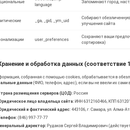
кциональные
Запоминают город, нас
language
Собирают обезличенную
литические
_ga, _gid, _ym_uid
улучшения сайта
Сохраняют ваши предпоч
сонализации
user_preferences
сортировка)
 Хранение и обработка данных (соответствие 
формация, собранная с помощью cookies, обрабатывается в обез
нальные данные
(ФИО, телефон, адрес), если вы не ввели их сами 
трана размещения серверов (ЦОД):
Россия
ридическое лицо владельца сайта:
ИНН 6312160466, КПП 63120
ридический и фактический адрес:
443106, г. Самара, ул. Алма-Ати
елефон:
(846) 997-77-77
енеральный директор:
Рудаков Сергей Владимирович (действует