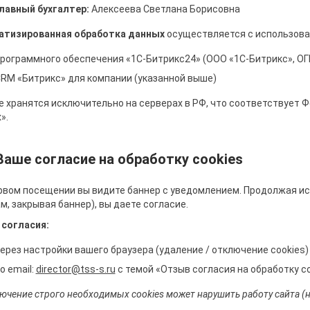
лавный бухгалтер:
Алексеева Светлана Борисовна
атизированная обработка данных
осуществляется с использова
рограммного обеспечения «1С-Битрикс24» (ООО «1С-Битрикс», О
RM «Битрикс» для компании (указанной выше)
 хранятся исключительно на серверах в РФ, что соответствует 
».
 Ваше согласие на обработку cookies
рвом посещении вы видите баннер с уведомлением. Продолжая исп
м, закрывая баннер), вы даете согласие.
согласия:
ерез настройки вашего браузера (удаление / отключение cookies)
о email:
director@tss-s.ru
с темой «Отзыв согласия на обработку c
ючение строго необходимых cookies может нарушить работу сайта (на