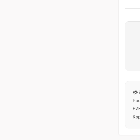
💳 
Рас
БИК
Кор