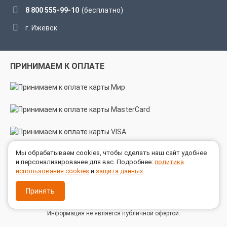
8 800 555-99-10
(бесплатно)
г. Ижевск
ПРИНИМАЕМ К ОПЛАТЕ
Мы обрабатываем cookies, чтобы сделать наш сайт удобнее
МЫ В СОЦСЕТЯХ
и персонализированее для вас. Подробнее:
политика
использования cookies
и
защита данных
.
Принять
© 2005 - 2026 ГК ТехноСпецСнаб
Информация не является публичной офертой.