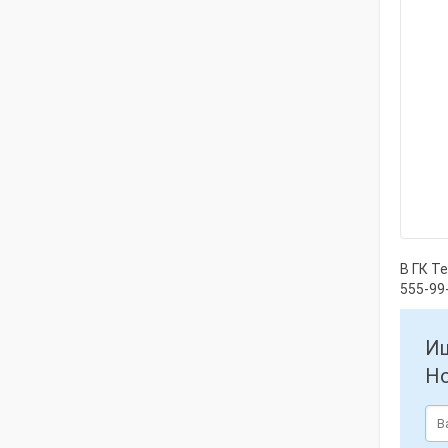
В ГК Т
555-99
Ищ
Но