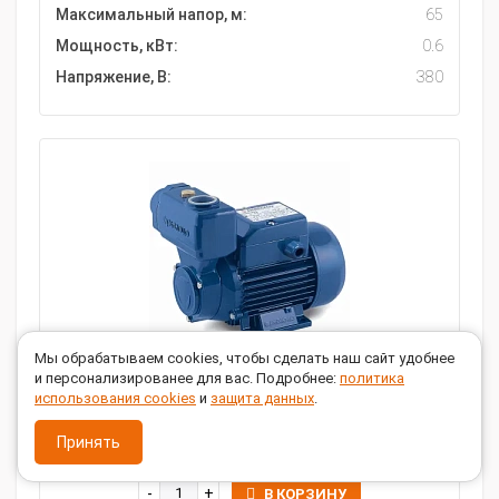
Максимальный напор, м:
65
Мощность, кВт:
0.6
Напряжение, В:
380
Мы обрабатываем cookies, чтобы сделать наш сайт удобнее
и персонализированее для вас. Подробнее:
политика
Вихревой насос Pedrollo PKSm 70 220V
использования cookies
и
защита данных
.
20 113
руб.
Принять
В КОРЗИНУ