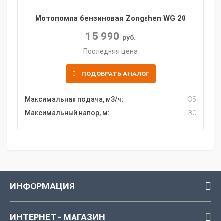
Мотопомпа бензиновая Zongshen WG 20
15 990
руб.
Последняя цена
ПОДОБРАТЬ АНАЛОГ
Максимальная подача, м3/ч:
35
Максимальный напор, м:
30
ИНФОРМАЦИЯ
ИНТЕРНЕТ - МАГАЗИН