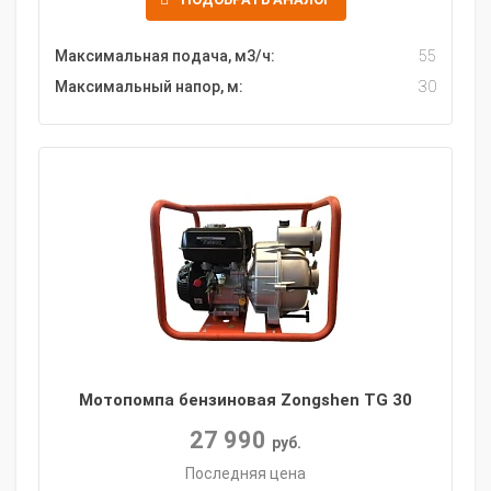
Максимальная подача, м3/ч:
55
Максимальный напор, м:
30
Мотопомпа бензиновая Zongshen TG 30
27 990
руб.
Последняя цена