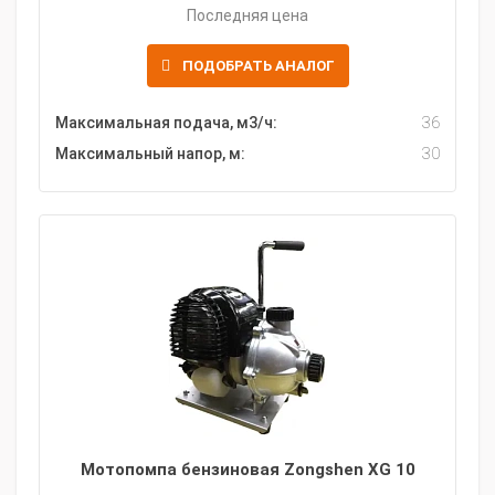
Последняя цена
ПОДОБРАТЬ АНАЛОГ
Максимальная подача, м3/ч:
36
Максимальный напор, м:
30
Мотопомпа бензиновая Zongshen XG 10