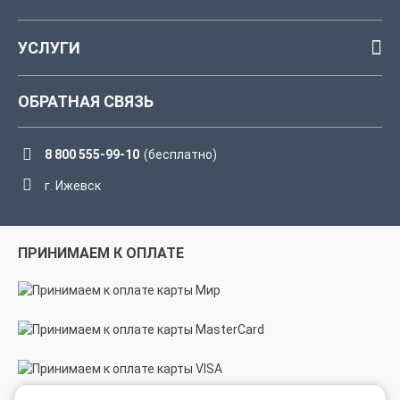
УСЛУГИ
ОБРАТНАЯ СВЯЗЬ
8 800 555-99-10
(бесплатно)
г. Ижевск
ПРИНИМАЕМ К ОПЛАТЕ