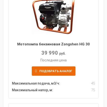
Мотопомпа бензиновая Zongshen HG 30
39 990
руб.
Последняя цена
ПОДОБРАТЬ АНАЛОГ
Максимальная подача, м3/ч:
45
Максимальный напор, м:
75