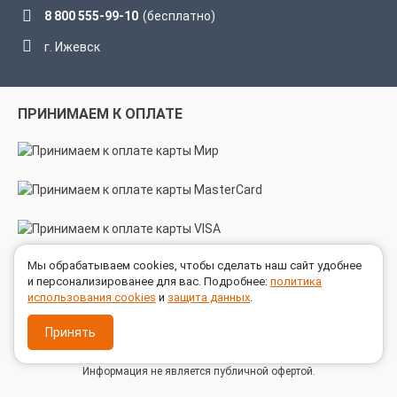
8 800 555-99-10
(бесплатно)
г. Ижевск
ПРИНИМАЕМ К ОПЛАТЕ
Мы обрабатываем cookies, чтобы сделать наш сайт удобнее
МЫ В СОЦСЕТЯХ
и персонализированее для вас. Подробнее:
политика
использования cookies
и
защита данных
.
Принять
© 2005 - 2026 ГК ТехноСпецСнаб
Информация не является публичной офертой.