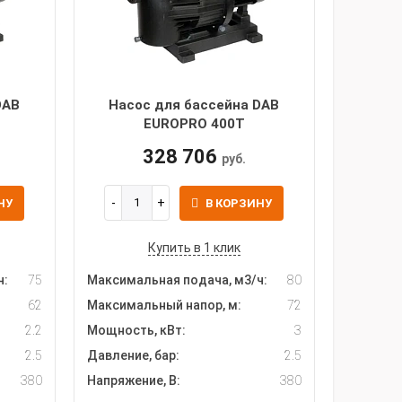
DAB
Насос для бассейна DAB
EUROPRO 400T
328 706
руб.
НУ
В КОРЗИНУ
Купить в 1 клик
ч:
75
Максимальная подача, м3/ч:
80
62
Максимальный напор, м:
72
2.2
Мощность, кВт:
3
2.5
Давление, бар:
2.5
380
Напряжение, В:
380