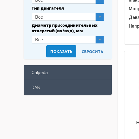
Макс
Тип двигателя
Мощн
Все
Давл
Диаметр присоединительных
Напр
отверстий (вх/вхд), мм
Все
Calpeda
DAB
Н