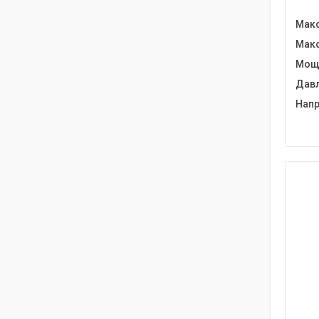
Макс
Макс
Мощн
Давл
Напр