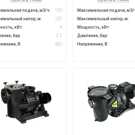
имальная подача, м3/ч:
130
Максимальная подача, м3/
имальный напор, м:
122
Максимальный напор, м:
ость, кВт:
4
Мощность, кВт:
ение, бар:
2.5
Давление, бар:
яжение, В:
380
Напряжение, В: