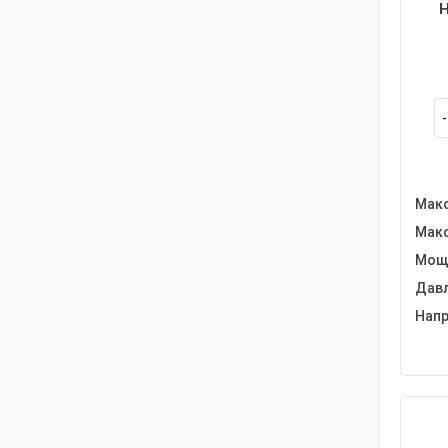
Н
Макс
Макс
Мощн
Давл
Напр