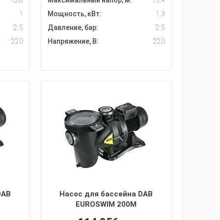
13.8
Максимальный напор, м:
15.4
1
Мощность, кВт:
1.3
2.5
Давление, бар:
2.5
220
Напряжение, В:
220
DAB
Насос для бассейна DAB
EUROSWIM 200M