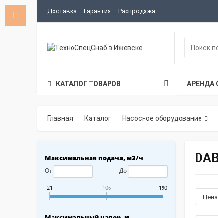
Доставка
Гарантия
Распродажа
КАТАЛОГ ТОВАРОВ
АРЕНДА 
Главная
Каталог
Насосное оборудование
-
-
-
DA
Максимальная подача, м3/ч
От
До
21
106
190
Цен
Максимальный напор, м