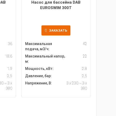
DAB
Насос для бассейна DAB
EUROSWIM 300T
ЗАКАЗАТЬ
36
Максимальная
42
подача, м3/ч:
18.6
Максимальный напор,
22
м:
1.9
Мощность, кВт:
2.8
2,5
Давление, бар:
2,5
30 ~ 3 x
Напряжение, В:
3 x 230 ~ 3 x
380
380