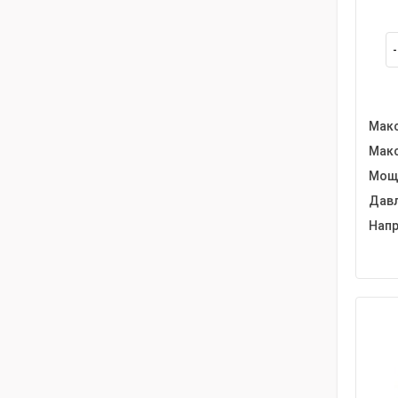
Макс
Макс
Мощн
Давл
Напр