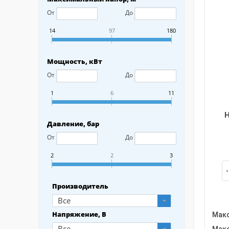
От
До
14
97
180
Мощность, кВт
От
До
1
6
11
Н
Давление, бар
От
До
2
2
3
Производитель
Все
Напряжение, В
Макс
Все