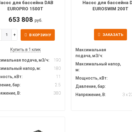
асос для бассейна DAB
Насос для бассейна 
EUROPRO 1500T
EUROSWIM 200T
653 808
руб.
ЗАКАЗАТЬ
В КОРЗИНУ
Купить в 1 клик
Максимальная
подача, м3/ч:
имальная подача, м3/ч:
190
Максимальный напор,
имальный напор, м:
180
м:
ость, кВт:
11
Мощность, кВт:
ение, бар:
2.5
Давление, бар:
яжение, В:
380
Напряжение, В:
3 x 2