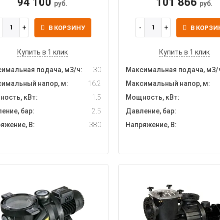
94 100
101 866
руб.
руб.
В КОРЗИНУ
В КОРЗИ
Купить в 1 клик
Купить в 1 клик
имальная подача, м3/ч:
30
Максимальная подача, м3/
имальный напор, м:
16.2
Максимальный напор, м:
ость, кВт:
1.5
Мощность, кВт:
ение, бар:
2.5
Давление, бар:
яжение, В:
380
Напряжение, В: