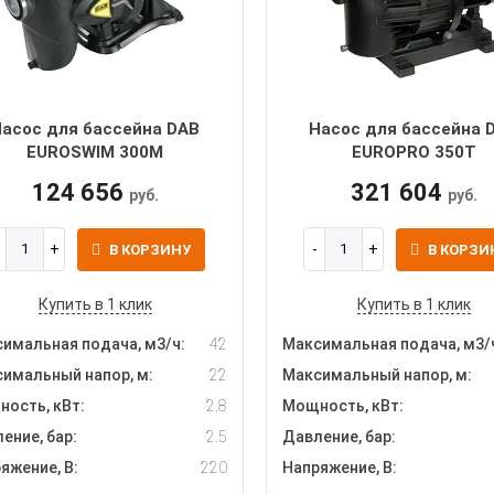
асос для бассейна DAB
Насос для бассейна 
EUROSWIM 300M
EUROPRO 350T
124 656
321 604
руб.
руб.
В КОРЗИНУ
В КОРЗИ
Купить в 1 клик
Купить в 1 клик
имальная подача, м3/ч:
42
Максимальная подача, м3/
имальный напор, м:
22
Максимальный напор, м:
ость, кВт:
2.8
Мощность, кВт:
ение, бар:
2.5
Давление, бар:
яжение, В:
220
Напряжение, В: