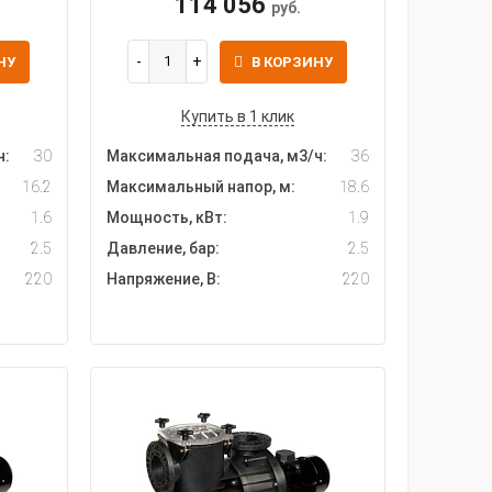
114 056
руб.
НУ
В КОРЗИНУ
Купить в 1 клик
ч:
30
Максимальная подача, м3/ч:
36
16.2
Максимальный напор, м:
18.6
1.6
Мощность, кВт:
1.9
2.5
Давление, бар:
2.5
220
Напряжение, В:
220