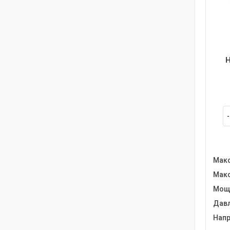
Н
Макс
Макс
Мощн
Давл
Напр