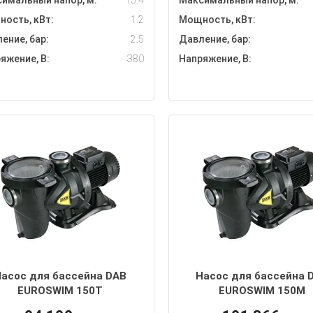
имальный напор, м:
15.4
Максимальный напор, м:
ость, кВт:
1.2
Мощность, кВт:
ение, бар:
2.5
Давление, бар:
яжение, В:
380
Напряжение, В:
асос для бассейна DAB
Насос для бассейна 
EUROSWIM 150T
EUROSWIM 150M