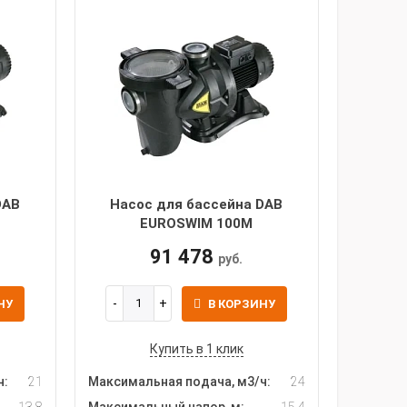
DAB
Насос для бассейна DAB
EUROSWIM 100M
91 478
руб.
НУ
В КОРЗИНУ
Купить в 1 клик
ч:
21
Максимальная подача, м3/ч:
24