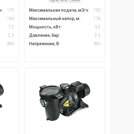
ч:
175
Максимальная подача, м3/ч:
190
160
Максимальный напор, м:
176
7.5
Мощность, кВт:
9.2
2.5
Давление, бар:
2.5
380
Напряжение, В:
380