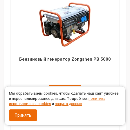
Бензиновый генератор Zongshen PB 5000
ЗАКАЗАТЬ
Мы обрабатываем cookies, чтобы сделать наш сайт удобнее
и персонализированее для вас. Подробнее:
политика
использования cookies
и
защита данных
.
Мощность, кВт:
4
Напряжение, В:
220
Принять
Исполнение:
Открытый