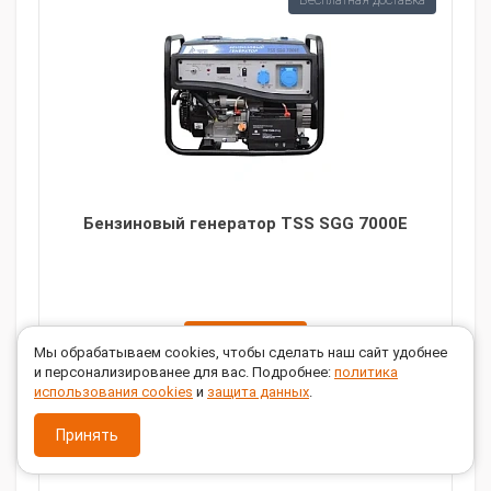
Бесплатная доставка
Бензиновый генератор TSS SGG 7000E
ЗАКАЗАТЬ
Мы обрабатываем cookies, чтобы сделать наш сайт удобнее
и персонализированее для вас. Подробнее:
политика
использования cookies
и
защита данных
.
Мощность, кВт:
7
Напряжение, В:
220
Принять
Исполнение:
Открытый