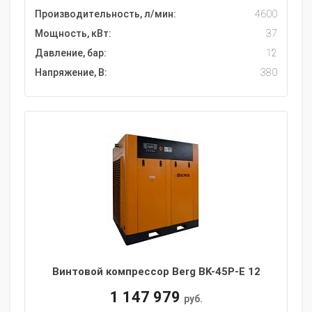
Производительность, л/мин:
4600
Мощность, кВт:
37
Давление, бар:
12
Напряжение, В:
380
Винтовой компрессор Berg BK-45P-E 12
1 147 979
руб.