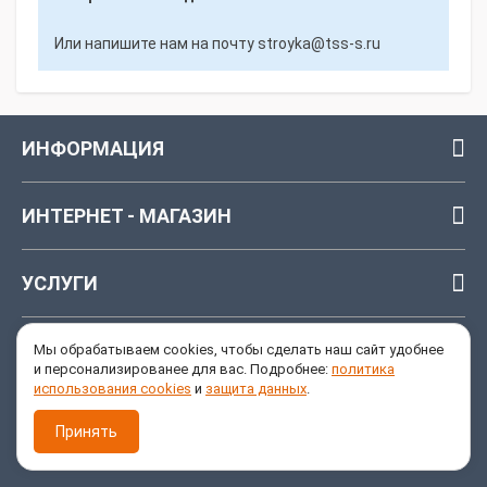
Или напишите нам на почту
stroyka@tss-s.ru
ИНФОРМАЦИЯ
ИНТЕРНЕТ - МАГАЗИН
УСЛУГИ
ОБРАТНАЯ СВЯЗЬ
Мы обрабатываем cookies, чтобы сделать наш сайт удобнее
и персонализированее для вас. Подробнее:
политика
использования cookies
и
защита данных
.
8 800 555-99-10
(бесплатно)
Принять
г. Ижевск