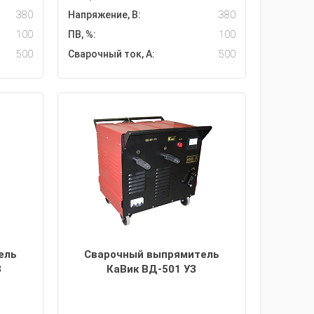
380
Напряжение, В:
380
100
ПВ, %:
100
500
Сварочный ток, А:
500
ель
Сварочный выпрямитель
3
КаВик ВД-501 УЗ