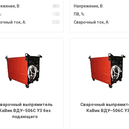
яжение, В:
380
Напряжение, В:
:
100
ПВ, %:
очный ток, А:
500
Сварочный ток, А:
варочный выпрямитель
Сварочный выпрямит
КаВик ВДУ–506С У3 без
КаВик ВДУ–506С У
подающего