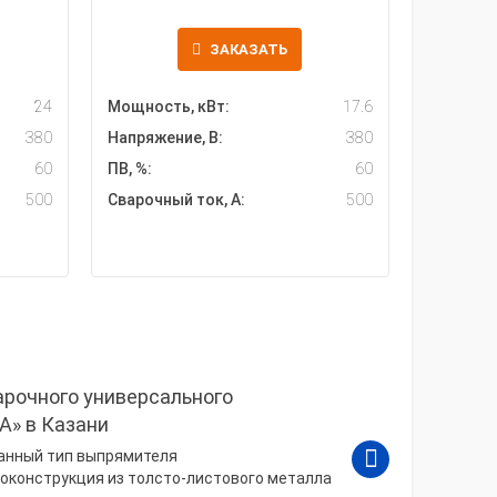
ЗАКАЗАТЬ
24
Мощность, кВт:
17.6
380
Напряжение, В:
380
60
ПВ, %:
60
500
Сварочный ток, А:
500
рочного универсального
А» в Казани
данный тип выпрямителя
оконструкция из толсто-листового металла