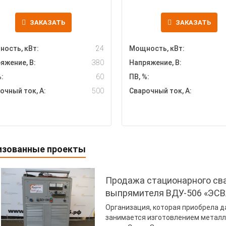
ЗАКАЗАТЬ
ЗАКАЗАТЬ
ость, кВт:
24
Мощность, кВт:
яжение, В:
380
Напряжение, В:
:
60
ПВ, %:
очный ток, А:
500
Сварочный ток, А:
изованные проекты
Продажа стационарного сва
выпрямителя ВДУ-506 «ЭСВ
Организация, которая приобрела 
занимается изготовлением металл