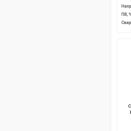
Напр
ПВ, %
Свар
С