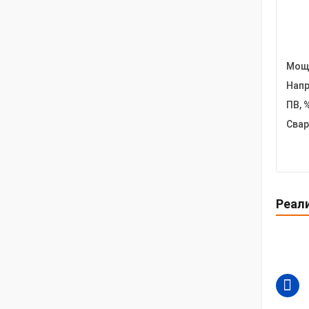
Мощн
Напр
ПВ, %
Свар
Реал