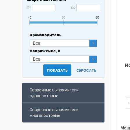
От
До
40
60
80
Производитель
Все
Напряжение, В
Все
И
Сварочные выпрямители
однопостовые
Сварочные выпрямители
многопостовые
Мощн